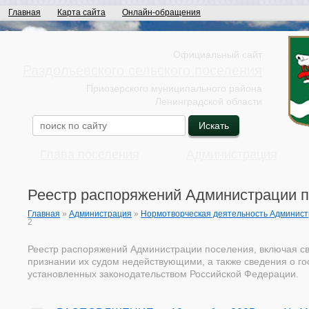
Главная
Карта сайта
Онлайн-обращения
Официальный сайт
Раздольевского сельского поселения
Приозерского муниципального района
Ленинградской области
Глава поселения
Администрация
Реестр распоряжений Администрации 
Главная
»
Администрация
»
Нормотворческая деятельность Админис
2
Реестр распоряжений Администрации поселения, включая све
признании их судом недействующими, а также сведения о го
установленных законодательством Российской Федерации.