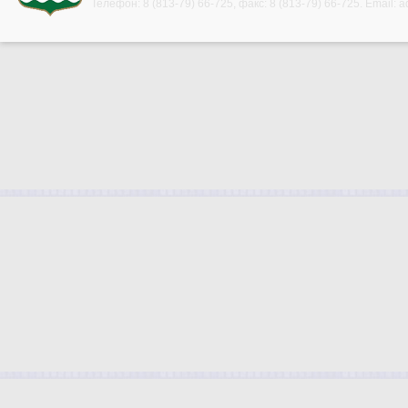
Телефон:
8 (813-79) 66-725
, факс:
8 (813-79) 66-725
. Email:
a