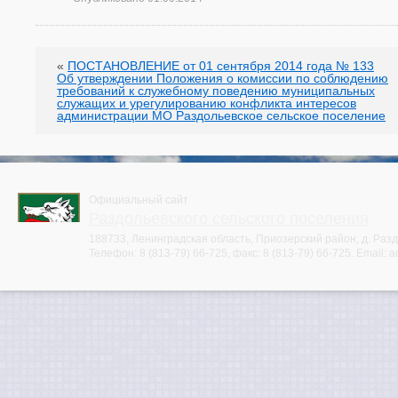
«
ПОСТАНОВЛЕНИЕ от 01 сентября 2014 года № 133
Об утверждении Положения о комиссии по соблюдению
требований к служебному поведению муниципальных
служащих и урегулированию конфликта интересов
администрации МО Раздольевское сельское поселение
Официальный сайт
Раздольевского сельского поселения
188733, Ленинградская область, Приозерский район, д. Раздо
Телефон:
8 (813-79) 66-725
, факс:
8 (813-79) 66-725
. Email:
a