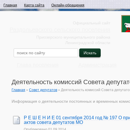
Главная
Карта сайта
Онлайн-обращения
Официальный сайт
Раздольевского сельского поселения
Приозерского муниципального района
Ленинградской области
Глава поселения
Администрация
Деятельность комиссий Совета депутат
Главная
»
Совет депутатов
»
Деятельность комиссий Совета депутато
Информация о деятельности постоянных и временных комисс
Р Е Ш Е Н И Е 01 сентября 2014 год № 197 О п
актов совета депутатов МО
Опубликовано
01.09.2014