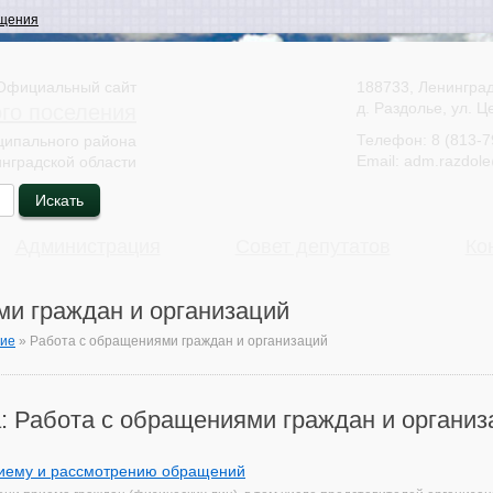
щения
Официальный сайт
188733, Ленинград
д. Раздолье, ул. Ц
ого поселения
Телефон:
8 (813-7
ципального района
Email:
adm.razdole
нградской области
Администрация
Совет депутатов
Ко
ми граждан и организаций
ние
»
Работа с обращениями граждан и организаций
: Работа с обращениями граждан и организ
иему и рассмотрению обращений