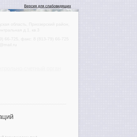
ская область, Приозерский район,
ентральная д.1, кв.3
9) 66-725
, факс:
8 (813-79) 66-725
@mail.ru
нтрольно-счетный орган
аций