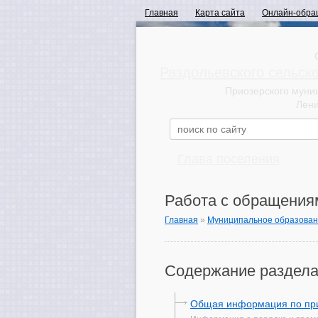
Главная
Карта сайта
Онлайн-обра
Раздольевского сельск
Приозерского муни
Лени
Глава поселения
Работа с обращения
Главная
»
Муниципальное образова
Содержание раздела
Общая информация по пр