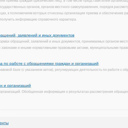
ни приема граждан (физических лиц), в том числе представителей организац
сударственных органов, органов местного самоуправления, порядок рассмот
цах, к полномочиям которых отнесены организация приема и обеспечение 
получить информацию справочного характера.
ащений, заявлений и иных документов
рмах обращений, заявлений и иных документов, принимаемых органом мест
 с законами и иными нормативными правовыми актами, муниципальными прав
а по работе с обращениями граждан и организаций
вовой базе (с указанием актов), регулирующих деятельность по работе с о
н и организаций
организаций. Обобщенная информация о результатах рассмотрения обращен
енты