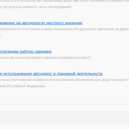
ьность в отношении автомобильных дорог местного значения в границах на
, результаты ремонта, акты обследования.
вижения на автодорогах местного значения
зопасности (состояние и меры безопасности) дорожного движения на дорога
.
еспечении работы парковок
чении функционирования парковок (парковочных мест).
и использования автодорог и дорожной деятельности
 иных полномочий в области использования автомобильных дорог и осущест
твом Российской Федерации.