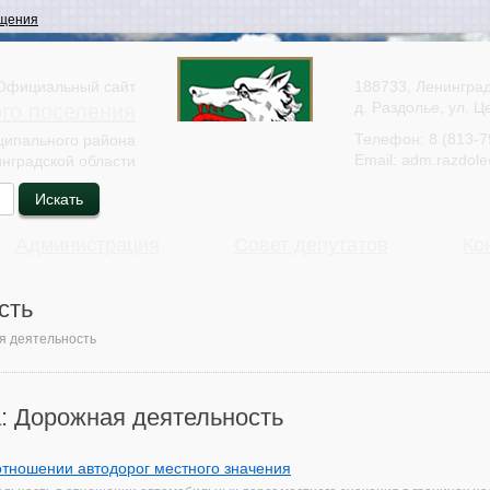
щения
Официальный сайт
188733, Ленинград
д. Раздолье, ул. Ц
ого поселения
Телефон:
8 (813-7
ципального района
Email:
adm.razdole
нградской области
Администрация
Совет депутатов
Ко
сть
я деятельность
: Дорожная деятельность
отношении автодорог местного значения