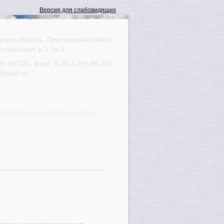
ская область, Приозерский район,
ентральная д.1, кв.3
9) 66-725
, факс:
8 (813-79) 66-725
@mail.ru
нтрольно-счетный орган