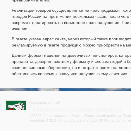
предпринимателей.
Реализация товаров осуществляется на «распродажах», кот
городов России на протяжении нескольких часов, после чег
вовремя отреагировать на возможное правонарушение. При
издании.
В газете указан адрес сайта, через который также производи
рекламируемую в газете продукцию можно приобрести на ма
Данный формат нацелен на доверчивых пенсионеров, котор
препараты, доверяя газетному формату и словам людей в бел
свои пенсионные сбережения, но и потратят время на ложное
обратившись вовремя к врачу или нарушив схему лечения».
Официальный сайт
Раздольевского сельского поселения
188733, Ленинградская область, Приозерский район, д. Раздо
Телефон:
8 (813-79) 66-725
, факс:
8 (813-79) 66-725
. Email:
a