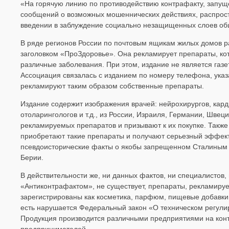
«На горячую линию по противодействию контрафакту, запу
сообщений о возможных мошеннических действиях, распрос
введении в заблуждение социально незащищенных слоев об
В ряде регионов России по почтовым ящикам жилых домов р
заголовком «ПроЗдоровье». Она рекламирует препараты, кот
различные заболевания. При этом, издание не является газет
Ассоциация связалась с изданием по номеру телефона, указ
рекламируют таким образом собственные препараты.
Издание содержит изображения врачей: нейрохирургов, карди
отоларингологов и т.д., из России, Израиля, Германии, Шв
рекламируемых препаратов и призывают к их покупке. Также
приобретают такие препараты и получают серьезный эффект
псевдоисторические факты о якобы запрещенном Сталиным 
Берии.
В действительности же, ни данных фактов, ни специалистов,
«Антиконтрафактом», не существует, препараты, рекламируе
зарегистрированы как косметика, парфюм, пищевые добавки.
есть нарушается Федеральный закон «О техническом регулир
Продукция производится различными предприятиями на конт