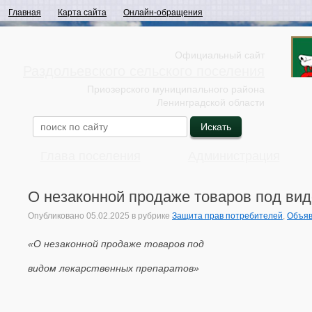
Главная
Карта сайта
Онлайн-обращения
Официальный сайт
Раздольевского сельского поселения
Приозерского муниципального района
Ленинградской области
Глава поселения
Администрация
О незаконной продаже товаров под ви
Опубликовано
05.02.2025
в рубрике
Защита прав потребителей
,
Объяв
«О незаконной продаже товаров под
видом лекарственных препаратов»