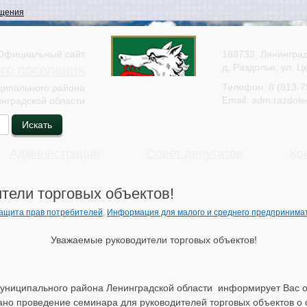
щения
Официальный сайт
188733, Ленинград
д. Раздолье, ул. Ц
ого поселения
Телефон:
8 (813-7
ципального района
Email:
adm.razdole
нградской области
Администрация
Совет депутатов
Ко
тели торговых объектов!
ащита прав потребителей
,
Информация для малого и среднего предпринима
Уважаемые руководители торговых объектов!
униципального района Ленинградской области информирует Вас о
но проведение семинара для руководителей торговых объектов о 