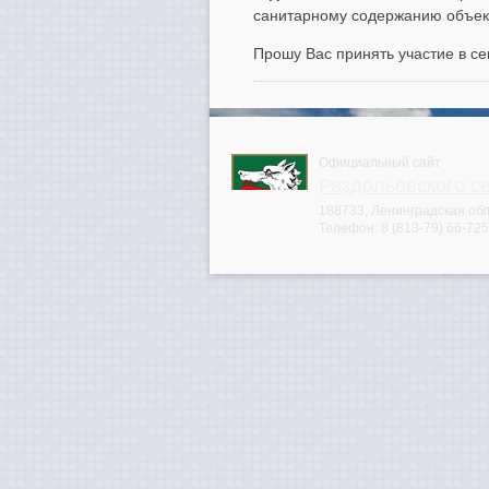
санитарному содержанию объект
Прошу Вас принять участие в сем
Официальный сайт
Раздольевского с
188733, Ленинградская обла
Телефон:
8 (813-79) 66-725