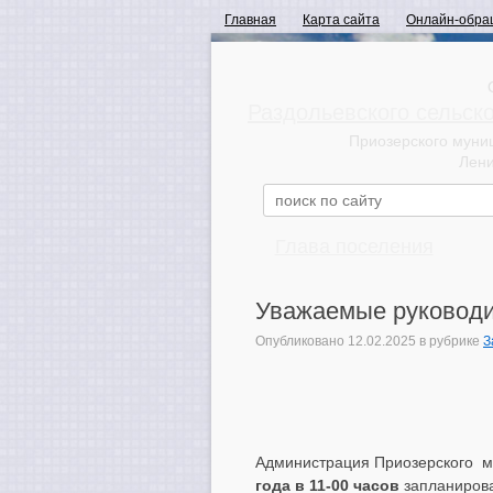
Главная
Карта сайта
Онлайн-обра
Раздольевского сельск
Приозерского муни
Лени
Глава поселения
Уважаемые руководи
Опубликовано
12.02.2025
в рубрике
З
Администрация Приозерского м
года в 11-00 часов
запланирова