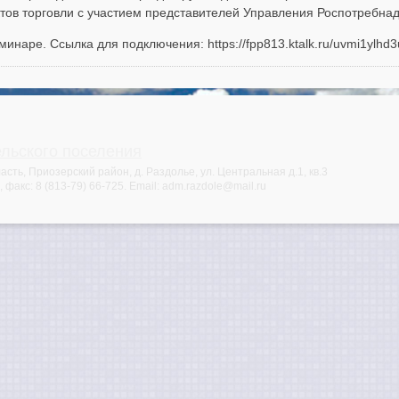
ов торговли с участием представителей Управления Роспотребнад
инаре. Ссылка для подключения: https://fpp813.ktalk.ru/uvmi1ylhd3
ельского поселения
сть, Приозерский район, д. Раздолье, ул. Центральная д.1, кв.3
, факс:
8 (813-79) 66-725
. Email:
adm.razdole@mail.ru