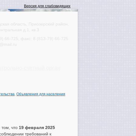
ская область, Приозерский район,
ентральная д.1, кв.3
9) 66-725
, факс:
8 (813-79) 66-725
@mail.ru
нтрольно-счетный орган
тельства
,
Объявления для населения
 том, что
19 февраля 2025
соблюдении требований к