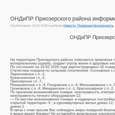
ОНДиПР Приозерского района информ
Опубликовано
16.02.2026
в рубрике
Новости
,
Пожарная безопасность
ОНДиПР Приозерск
На территории Приозерского района отмечается тревожная т
материальному ущербу, создает угрозу жизни и здоровью на
По состоянию на 16.02.2026 года зарегистрировано 42 пожар
Статистика пожаров по сельским поселениям: Сосновское с.п
Ларионовское с.п.-1;
Кузнечнинское г.п.-1;
Приозерское г.п.-7;
Ромашкинское с.п.-4; Плодовское с.п.-4; Мельниковское с.п.-3
Громовское с.п.-4; Мичуринское с.п.-1; Красноозерное с.п.-2.
По причинам возникновения пожара: неисправность электрич
неисправность печного оборудования-12;
— По местам возникновения пожара: в надворных постройках (
открытой территории -5 ; в одноквартирных жилых домах-12;
домах-1 .
В связи с этим просим Вас соблюдать меры пожарной безопас
и жизни ваших близких! Не оставляйте включенные электро