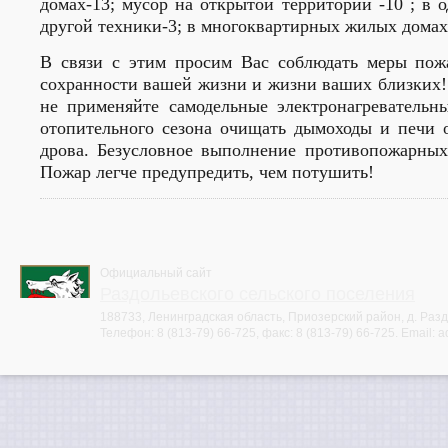
домах-13; мусор на открытой территории -10 ; в
другой техники-3; в многоквартирных жилых домах
В связи с этим просим Вас соблюдать меры пожа
сохранности вашей жизни и жизни ваших близких!
не применяйте самодельные электронагревательн
отопительного сезона очищать дымоходы и печи 
дрова. Безусловное выполнение противопожарны
Пожар легче предупредить, чем потушить!
Официальный сайт
Раздольевского сельского поселения
188733, Ленинградская область, Приозерский район, д. Раздо
Телефон:
8 (813-79) 66-725
, факс:
8 (813-79) 66-725
. Email:
a