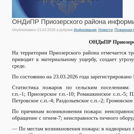
ОНДиПР Приозерского района информ
Опубликовано
23.03.2026
в рубрике
Информация
,
Новости
,
Пожарная 
ОНДиПР Приозерс
На территории Приозерского района отмечается т
приводит к материальному ущербу, создает угро
среде.
По состоянию на 23.03.2026 года зарегистрирован
Статистика пожаров по сельским поселениям: 
г.п.-1;
Приозерское г.п.-10;
Ромашкинское с.п.-5; Пл
Петровское с.п.-4; Раздольевское с.п.-2;
Громовское 
По причинам возникновения пожара: неисправност
обращение с огнем-7; неисправность печного обору
— По местам возникновения пожара: в надворных по