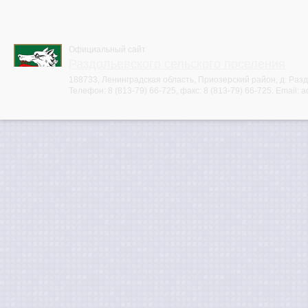
Официальный сайт
Раздольевского сельского поселения
188733, Ленинградская область, Приозерский район, д. Раздо
Телефон:
8 (813-79) 66-725
, факс:
8 (813-79) 66-725
. Email:
a