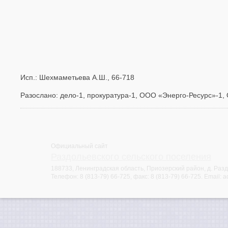
Исп.: Шехмаметьева А.Ш., 66-718
Разослано: дело-1, прокуратура-1, ООО «Энерго-Ресурс»-1,
Официальный сайт
Раздольевского сельского поселения
188733, Ленинградская область, Приозерский район, д. Раздо
Телефон:
8 (813-79) 66-725
, факс:
8 (813-79) 66-725
. Email:
a