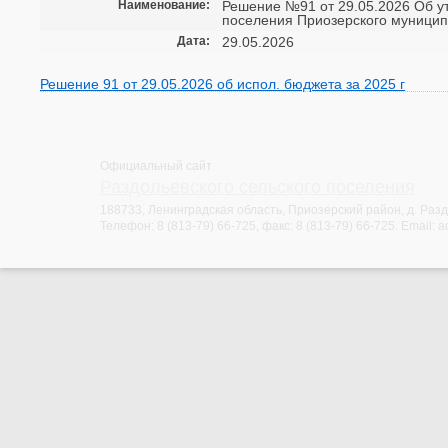
Наименование:
Решение №91 от 29.05.2026 Об у
поселения Приозерского муниципа
Дата:
29.05.2026
Решение 91 от 29.05.2026 об испол. бюджета за 2025 г
Официальный сайт
Раздольевского сельского поселения
188733, Ленинградская область, Приозерский район, д. Раздо
Телефон:
8 (813-79) 66-725
, факс:
8 (813-79) 66-725
. Email:
a