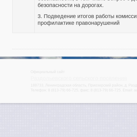
безопасности на дорогах.
3. Подведение итогов работы комисси
профилактике правонарушений
Официальный сайт
Раздольевского сельского поселения
188733, Ленинградская область, Приозерский район, д. Раздо
Телефон:
8 (813-79) 66-725
, факс:
8 (813-79) 66-725
. Email:
a