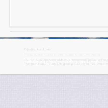
Официальный сайт
Раздольевского сельского поселения
188733, Ленинградская область, Приозерский район, д. Раздо
Телефон:
8 (813-79) 66-725
, факс:
8 (813-79) 66-725
. Email:
a