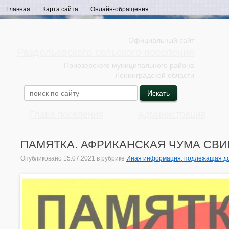
Главная
Карта сайта
Онлайн-обращения
Официальный сайт
Раздольевского сельского поселения
Приозерского муниципального района
Ленинградской области
Глава поселения
Администрация
ПАМЯТКА. АФРИКАНСКАЯ ЧУМА СВИН
Опубликовано
15.07.2021
в рубрике
Иная информация, подлежащая до