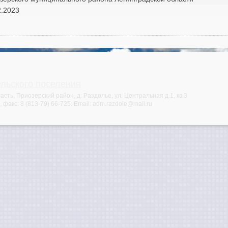
2.2023
ельского поселения
сть, Приозерский район, д. Раздолье, ул. Центральная д.1, кв.3
, факс:
8 (813-79) 66-725
. Email:
adm.razdole@mail.ru