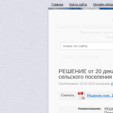
Главная
Карта сайта
Онлайн-обра
Раздольевского сельск
Приозерского муни
Лени
Глава поселения
РЕШЕНИЕ от 20 дека
сельского поселения
Опубликовано
16.02.2023
в рубрике
У
Cкачать:
Решение ном. 1
Наименование:
РЕШЕ
Прио