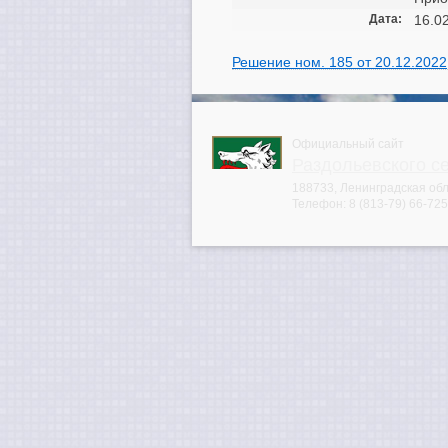
Дата:
16.0
Решение ном. 185 от 20.12.2022
Официальный сайт
Раздольевского с
188733, Ленинградская обла
Телефон:
8 (813-79) 66-725