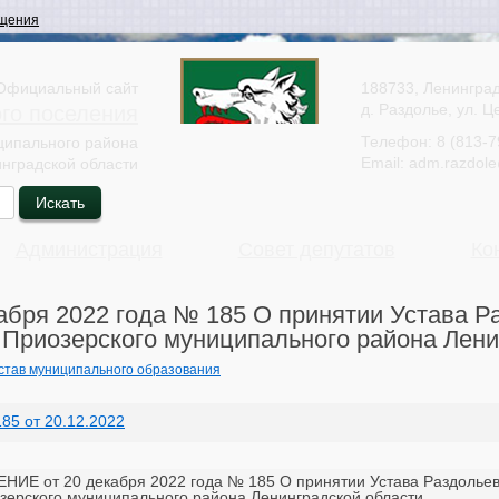
щения
Официальный сайт
188733, Ленинград
д. Раздолье, ул. Ц
ого поселения
Телефон:
8 (813-7
ципального района
Email:
adm.razdole
нградской области
Администрация
Совет депутатов
Ко
бря 2022 года № 185 О принятии Устава Р
 Приозерского муниципального района Лени
став муниципального образования
85 от 20.12.2022
НИЕ от 20 декабря 2022 года № 185 О принятии Устава Раздольев
зерского муниципального района Ленинградской области