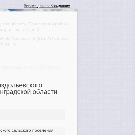
ская область, Приозерский район,
ентральная д.1, кв.3
9) 66-725
, факс:
8 (813-79) 66-725
@mail.ru
нтрольно-счетный орган
аздольевского
нградской области
ского сельского поселения