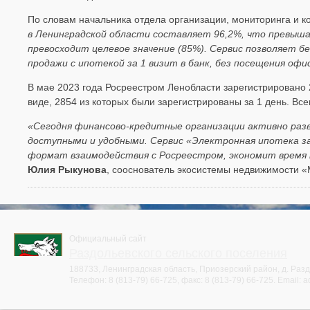
По словам начальника отдела организации, мониторинга и 
в Ленинградской области составляет 96,2%, что превыша
превосходит целевое значение (85%). Сервис позволяет б
продажи с ипотекой за 1 визит в банк, без посещения оф
В мае 2023 года Росреестром Ленобласти зарегистрировано 
виде, 2854 из которых были зарегистрированы за 1 день. Все
«Сегодня финансово-кредитные организации активно раз
доступными и удобными. Сервис «Электронная ипотека за
формат взаимодействия с Росреестром, экономит время
Юлия Рыкунова
, сооснователь экосистемы недвижимости «
Официальный сайт
Раздольевского сельского поселения
188733, Ленинградская область, Приозерский район, д. Раздо
Телефон:
8 (813-79) 66-725
, факс:
8 (813-79) 66-725
. Email:
a