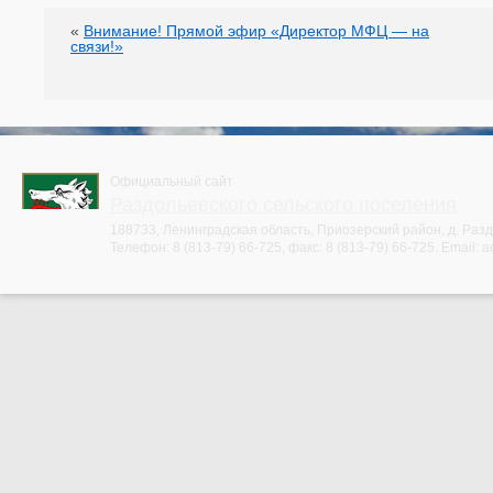
«
Внимание! Прямой эфир «Директор МФЦ — на
связи!»
Официальный сайт
Раздольевского сельского поселения
188733, Ленинградская область, Приозерский район, д. Раздо
Телефон:
8 (813-79) 66-725
, факс:
8 (813-79) 66-725
. Email:
a