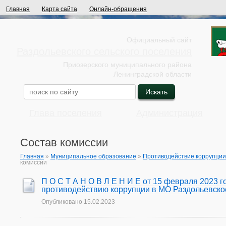
Главная
Карта сайта
Онлайн-обращения
Официальный сайт
Раздольевского сельского поселения
Приозерского муниципального района
Ленинградской области
Глава поселения
Администрация
Состав комиссии
Главная
»
Муниципальное образование
»
Противодействие коррупции
комиссии
П О С Т А Н О В Л Е Н И Е от 15 февраля 2023 
противодействию коррупции в МО Раздольевско
Опубликовано
15.02.2023